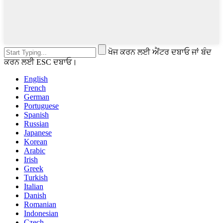
ਖੋਜ ਕਰਨ ਲਈ ਐਂਟਰ ਦਬਾਓ ਜਾਂ ਬੰਦ
ਕਰਨ ਲਈ ESC ਦਬਾਓ।
English
French
German
Portuguese
Spanish
Russian
Japanese
Korean
Arabic
Irish
Greek
Turkish
Italian
Danish
Romanian
Indonesian
Czech