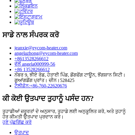
ਸਾਡੇ ਨਾਲ ਸੰਪਰਕ ਕਰੋ
jeanxie@eycom-heater.com
angelazhong@eycom-heater.com
+8613528266612
ਵੱਲੋਂ angela000999-56
+86 13528266612
ਨੰਬਰ 9, ਝੀਏ ਰੋਡ, ਹੇਤਾਈ ਪਿੰਡ, ਡੋਂਗਫੇਂਗ ਟਾਊਨ, ਝੋਂਗਸ਼ਾਨ ਸਿਟੀ।
ਗੁਆਂਗਡੋਂਗ ਪ੍ਰਾਂਤ। ਚੀਨ।528425
ਟੈਲੀਫ਼ੋਨ:+86-760-22620676
ਕੀ ਕੋਈ ਉਤਪਾਦ ਤੁਹਾਨੂੰ ਪਸੰਦ ਹਨ?
ਤੁਹਾਡੀਆਂ ਜ਼ਰੂਰਤਾਂ ਦੇ ਅਨੁਸਾਰ, ਤੁਹਾਡੇ ਲਈ ਅਨੁਕੂਲਿਤ ਕਰੋ, ਅਤੇ ਤੁਹਾਨੂੰ
ਹੋਰ ਕੀਮਤੀ ਉਤਪਾਦ ਪ੍ਰਦਾਨ ਕਰੋ।
ਹੁਣੇ ਪੁੱਛਗਿੱਛ ਕਰੋ
ਉਤਪਾਦ