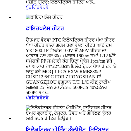
ਮਸ਼ੀਨ ਹੀਟਰ: ਇਲੈਕਟ੍ਰਿਕ ਹੀਟਿੰਗ ਐਲ...
ਪੁੱਛਗਿੱਛ
ਵੇਰਵੇ
ਫਾਇਰਪਲੇਸ ਹੀਟਰ
ਉਤਪਾਦ ਵੇਰਵਾ PTC ਇਲੈਕਟ੍ਰਿਕ ਹੀਟਰ ਪੱਖਾ ਹੀਟਰ
ਪੱਖਾ ਹੀਟਰ ਵਾਲਾ ਗਰਮ ਹਵਾ ਵਾਲਾ ਹੀਟਰ ਆਈਟਮ
YK1800-1F ਵੋਲਟੇਜ 100V ਤੋਂ 240V ਹੀਟਰ ਦਾ
ਆਕਾਰ 72*20*30cm ਪਾਵਰ 1800w ਸਮਾਂ 1-12 ਘੰਟੇ
ਸਮੱਗਰੀ PP ਸਮੱਗਰੀ ਰੰਗ ਚਿੱਟਾ ਪੈਕੇਜ 1pcs/ctn ਡੱਬੇ
ਦਾ ਆਕਾਰ 74*22*33cm ਇਲੈਕਟ੍ਰਿਕ ਪੱਖਾ ਹੀਟਰ 'ਤੇ
ਲਾਗੂ ਕਰੋ MOQ 1 PCS EXW RMB88¥/P
CUSD12.6/PC FOB ZHONGSHAN ਜਾਂ
GUANGZHOU ਭੁਗਤਾਨ T/T, L/C ਲੀਡ ਟਾਈਮ
ਲਗਭਗ 25 ਦਿਨ 20'ਕੰਟੇਨਰ 500PCS 40'ਕੰਟੇਨਰ
500PCS O...
ਪੁੱਛਗਿੱਛ
ਵੇਰਵੇ
ਇਲੈਕਟ੍ਰਿਕ ਹੀਟਿੰਗ ਐਲੀਮੈਂਟ, ਟਿਊਬਲਰ