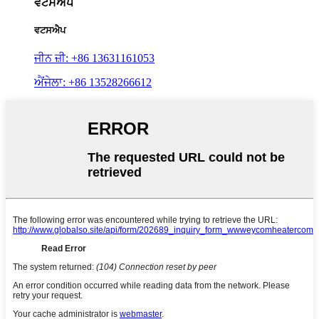
ਵਟਸਐਪ
ਵਟਸਐਪ
ਜੀਨ ਜ਼ੀ: +86 13631161053
ਐਂਜੇਲਾ: +86 13528266612