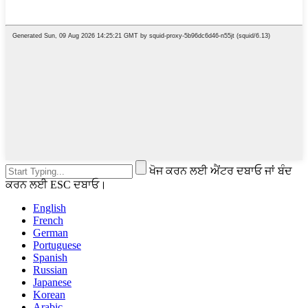
ਖੋਜ ਕਰਨ ਲਈ ਐਂਟਰ ਦਬਾਓ ਜਾਂ ਬੰਦ
ਕਰਨ ਲਈ ESC ਦਬਾਓ।
English
French
German
Portuguese
Spanish
Russian
Japanese
Korean
Arabic