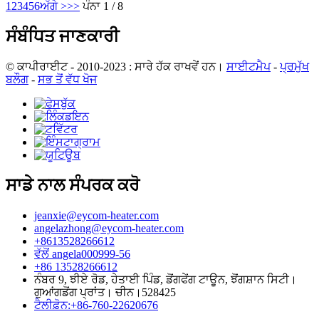
1
2
3
4
5
6
ਅੱਗੇ >
>>
ਪੰਨਾ 1 / 8
ਸੰਬੰਧਿਤ ਜਾਣਕਾਰੀ
© ਕਾਪੀਰਾਈਟ - 2010-2023 : ਸਾਰੇ ਹੱਕ ਰਾਖਵੇਂ ਹਨ।
ਸਾਈਟਮੈਪ
-
ਪ੍ਰਮੁੱਖ
ਬਲੌਗ
-
ਸਭ ਤੋਂ ਵੱਧ ਖੋਜ
ਸਾਡੇ ਨਾਲ ਸੰਪਰਕ ਕਰੋ
jeanxie@eycom-heater.com
angelazhong@eycom-heater.com
+8613528266612
ਵੱਲੋਂ angela000999-56
+86 13528266612
ਨੰਬਰ 9, ਝੀਏ ਰੋਡ, ਹੇਤਾਈ ਪਿੰਡ, ਡੋਂਗਫੇਂਗ ਟਾਊਨ, ਝੋਂਗਸ਼ਾਨ ਸਿਟੀ।
ਗੁਆਂਗਡੋਂਗ ਪ੍ਰਾਂਤ। ਚੀਨ।528425
ਟੈਲੀਫ਼ੋਨ:+86-760-22620676